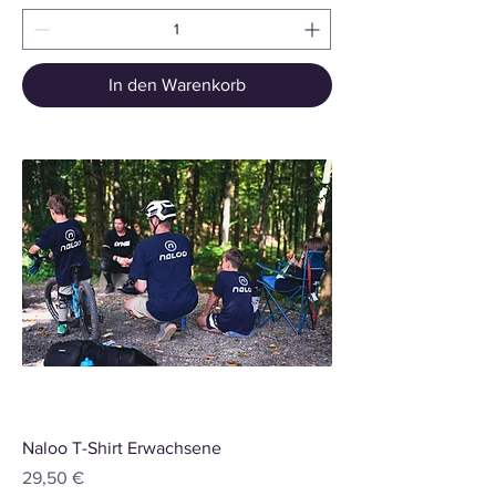
In den Warenkorb
Naloo T-Shirt Erwachsene
Preis
29,50 €