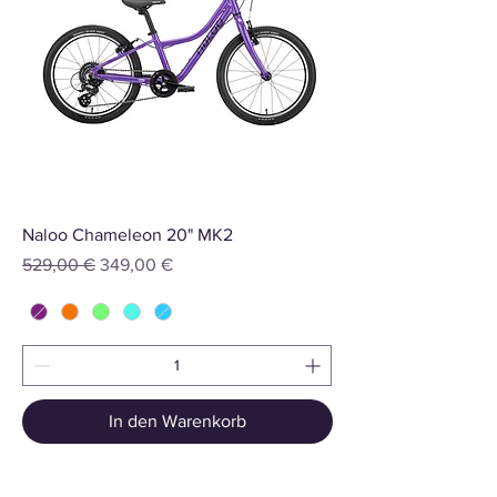
Naloo Chameleon 20" MK2
Standardpreis
Sale-Preis
529,00 €
349,00 €
In den Warenkorb