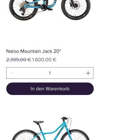
Naloo Mountain Jack 20"
Standardpreis
Sale-Preis
2.399,00 €
1.600,00 €
In den Warenkorb