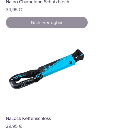
Naloo Chameleon Schutzblech
Preis
34,95 €
Nicht verfügbar
NaLock Kettenschloss
Preis
29,95 €