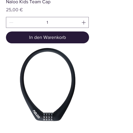
Naloo Kids Team Cap
Preis
25,00 €
In den Warenkorb