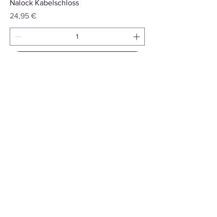
Nalock Kabelschloss
Preis
24,95 €
In den Warenkorb