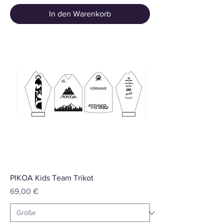
In den Warenkorb
PIKOA Kids Team Trikot
Preis
69,00 €