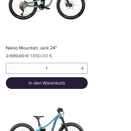
Naloo Mountain Jack 24"
Standardpreis
Sale-Preis
2.599,00 €
1.650,00 €
In den Warenkorb