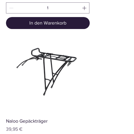
In den Warenkorb
Naloo Gepäckträger
Preis
39,95 €