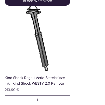
In den Warenkorb
Kind Shock Rage-i Vario-Sattelstütze
inkl. Kind Shock WESTY 2.0 Remote
Preis
213,90 €