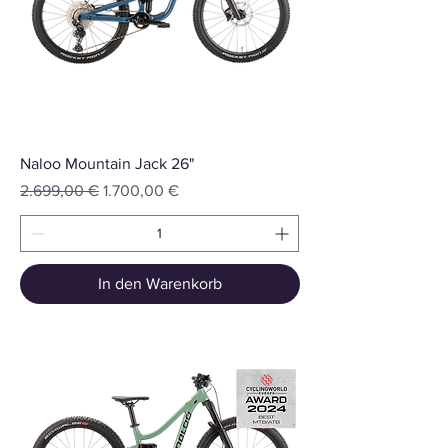
Naloo Mountain Jack 26"
Standardpreis
Sale-Preis
2.699,00 €
1.700,00 €
In den Warenkorb