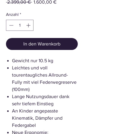
Standardpreis
Sale-
 2.399,00 € 
1.600,00 €
Preis
Anzahl
*
In den Warenkorb
Gewicht nur 10.5 kg
Leichtes und voll
tourentaugliches Allround-
Fully mit viel Federwegreserve
(100mm)
Lange Nutzungsdauer dank
sehr tiefem Einstieg
An Kinder angepasste
Kinematik, Dämpfer und
Federgabel
Neue Ergonomie: