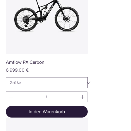
Amflow PX Carbon
Preis
6.999,00 €
In den Warenkorb