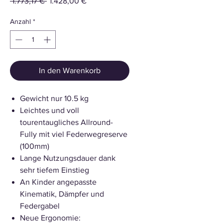
Standardpreis
Sale-
 1.773,17 € 
1.428,00 €
Preis
Anzahl
*
In den Warenkorb
Gewicht nur 10.5 kg
Leichtes und voll
tourentaugliches Allround-
Fully mit viel Federwegreserve
(100mm)
Lange Nutzungsdauer dank
sehr tiefem Einstieg
An Kinder angepasste
Kinematik, Dämpfer und
Federgabel
Neue Ergonomie: