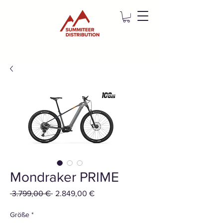
Mondraker PRIME
Standardpreis
Sale-
 3.799,00 € 
2.849,00 €
Preis
Größe
*