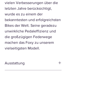
vielen Verbesserungen über die
letzten Jahre berücksichtigt,
wurde es zu einem der
bekanntesten und erfolgreichsten
Bikes der Welt. Seine geradezu
unwirkliche Pedaleffizienz und
die großzügigen Federwege
machen das Foxy zu unserem
vielseitigsten Modell.
Ausstattung
Rahmen
Foxy 29 6061 Stealth
Modelljahr
Evo Aluminium,
hydrogeformter
2023
Rohrsatz, Zero
Suspension System,
150mm Federweg,
Forward Geometry,