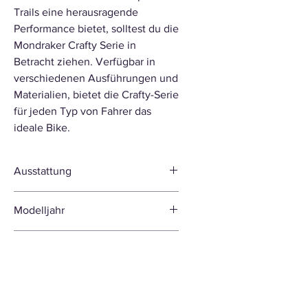
Trails eine herausragende
Performance bietet, solltest du die
Mondraker Crafty Serie in
Betracht ziehen. Verfügbar in
verschiedenen Ausführungen und
Materialien, bietet die Crafty-Serie
für jeden Typ von Fahrer das
ideale Bike.
Ausstattung
Rahmen
Crafty Stealth Air voll-
Modelljahr
Carbon, für e-Bike
optimiertes Zero
2021
Laufleistung
Suspension System,
150mm Federweg, Forward
Einzelne Fahrräder können bereits
Geometry, integrierte und
eine geringe Laufleistung von unter
nicht herausnehmbare
50 km aufweisen. Diese entsteht im
Batterie, Boost 12x148mm