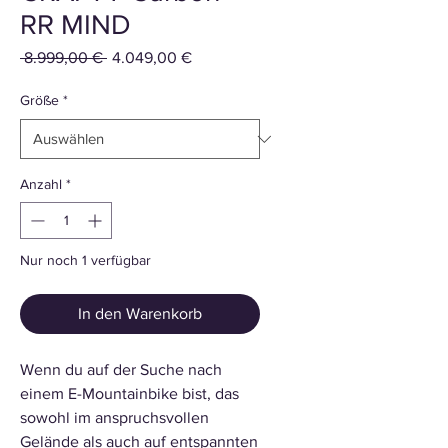
RR MIND
Standardpreis
Sale-
 8.999,00 € 
4.049,00 €
Preis
Größe
*
Anzahl
*
Nur noch 1 verfügbar
In den Warenkorb
Wenn du auf der Suche nach
einem E-Mountainbike bist, das
sowohl im anspruchsvollen
Gelände als auch auf entspannten