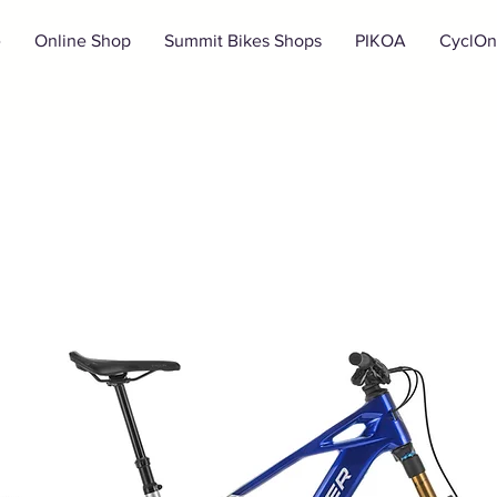
e
Online Shop
Summit Bikes Shops
PIKOA
CyclOn