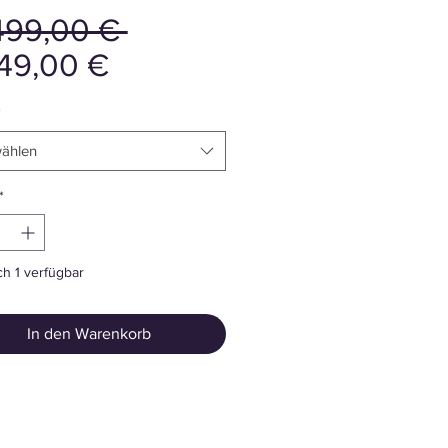
Standardpreis
499,00 € 
Sale-
49,00 €
Preis
*
ählen
*
h 1 verfügbar
In den Warenkorb