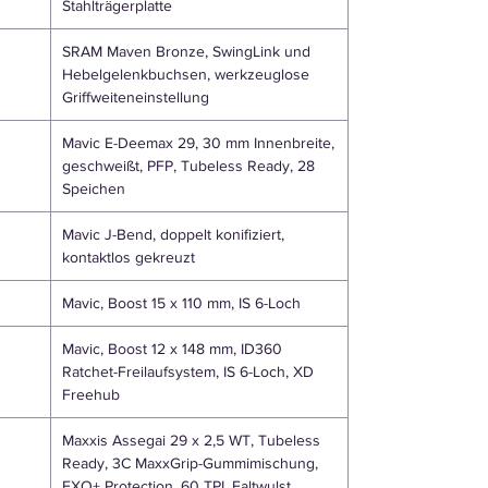
Stahlträgerplatte
SRAM Maven Bronze, SwingLink und
Hebelgelenkbuchsen, werkzeuglose
Griffweiteneinstellung
Mavic E-Deemax 29, 30 mm Innenbreite,
geschweißt, PFP, Tubeless Ready, 28
Speichen
Mavic J-Bend, doppelt konifiziert,
kontaktlos gekreuzt
Mavic, Boost 15 x 110 mm, IS 6-Loch
Mavic, Boost 12 x 148 mm, ID360
Ratchet-Freilaufsystem, IS 6-Loch, XD
Freehub
Maxxis Assegai 29 x 2,5 WT, Tubeless
Ready, 3C MaxxGrip-Gummimischung,
EXO+ Protection, 60 TPI, Faltwulst