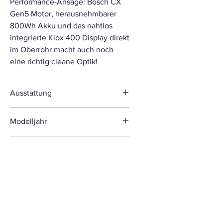
Performance-Ansage: Bosch CX
Gen5 Motor, herausnehmbarer
800Wh Akku und das nahtlos
integrierte Kiox 400 Display direkt
im Oberrohr macht auch noch
eine richtig cleane Optik!
Ausstattung
Rahmen
Modelljahr
Crafty Stealth Air Full
Carbon vorderes
2026
Laufleistung
Dreieck, Stealth Alloy
hinteres Dreieck,
Einzelne Fahrräder können bereits
aktualisiertes Zero
eine geringe Laufleistung von unter
Suspension System,
50 km aufweisen. Diese entsteht im
150 mm Federweg,
Rahmen von Aufbau, technischer
Forward Geometry,
Endkontrolle und Probefahrt zur
integrierter,
Qualitätssicherung.
herausnehmbarer