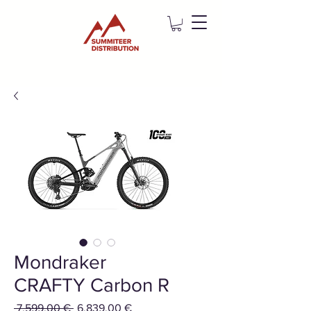
Mondraker
CRAFTY Carbon R
Standardpreis
Sale-
 7.599,00 € 
6.839,00 €