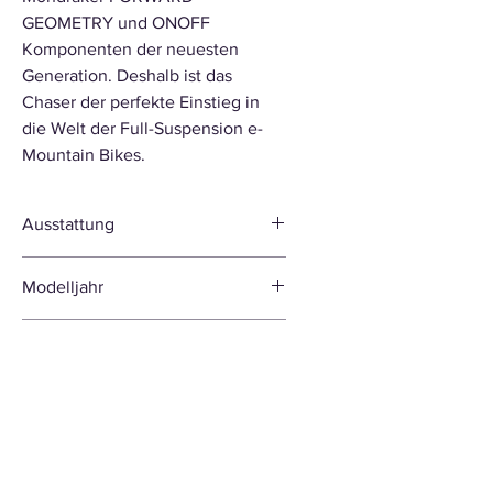
GEOMETRY und ONOFF
Komponenten der neuesten
Generation. Deshalb ist das
Chaser der perfekte Einstieg in
die Welt der Full-Suspension e-
Mountain Bikes.
Ausstattung
Rahmen
Modelljahr
Chaser 6061 Alloy
Stealth Evo, E-Bike-
2025
Laufleistung
optimiertes Zero
Suspension System,
Einzelne Fahrräder können bereits
150 mm Federweg,
eine geringe Laufleistung von unter
Forward Geometry,
50 km aufweisen. Diese entsteht im
integrierter,
Rahmen von Aufbau, technischer
herausnehmbarer Akku,
Endkontrolle und Probefahrt zur
12 x 148 mm Boost-