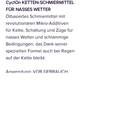
CyclOn KETTEN-SCHMIERMITTEL
FÜR NASSES WETTER
Ölbasiertes Schmiermittel mit
revolutionären Mikro-Additiven
für Kette, Schaltung und Züge für
nasses Wetter und schlammige
Bedingungen, das Dank seiner
speziellen Formel auch bei Regen
auf der Kette bleibt.
Anwendung: VOR GEBRAUCH
GUT SCHÜTTELN. Einzeln auf die
Glieder der sauberen, trockenen
Kette auftragen. Vor dem
Losfahren überschüssiges
Schmiermittel mit einem Tuch
abwischen. Für eine optimale
Wirkung regelmäßig
nachschmieren.