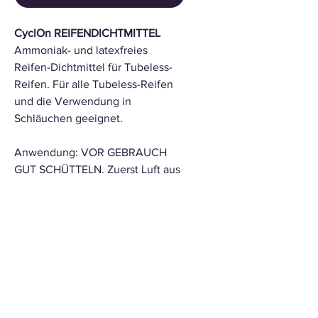
CyclOn REIFENDICHTMITTEL
Ammoniak- und latexfreies
Reifen-Dichtmittel für Tubeless-
Reifen. Für alle Tubeless-Reifen
und die Verwendung in
Schläuchen geeignet.
Anwendung: VOR GEBRAUCH
GUT SCHÜTTELN. Zuerst Luft aus
dem Reifen lassen. Anschließend
Ventilkern herausschrauben und
Dichtmittel mithilfe einer Spritze
oder einer speziellen Flasche in
den Reifen füllen. Drehen Sie das
Rad, um das Dichtmittel zu
verteilen und Dichtigkeit zu
gewährleisten.