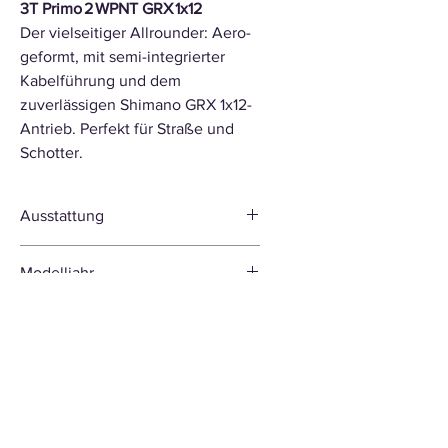
3T Primo 2 WPNT GRX 1x12
Der vielseitiger Allrounder: Aero-
geformt, mit semi-integrierter
Kabelführung und dem
zuverlässigen Shimano GRX 1x12-
Antrieb. Perfekt für Straße und
Schotter.
Ausstattung
Rahmen
Primo2 UDH -
Modelljahr
painted in Italy
2026
Rahmenmaterial
Unidirectional
pre-preg
carbon, High-
modulus/high-
strength
performance