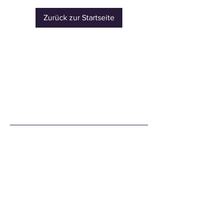
Zurück zur Startseite
Summiteer Distribution GmbH
Impressum
Rückgabebedingugnen
Datenschutzerklärung
+49 (0) 26632783266
sales@summiteer-distribution.com