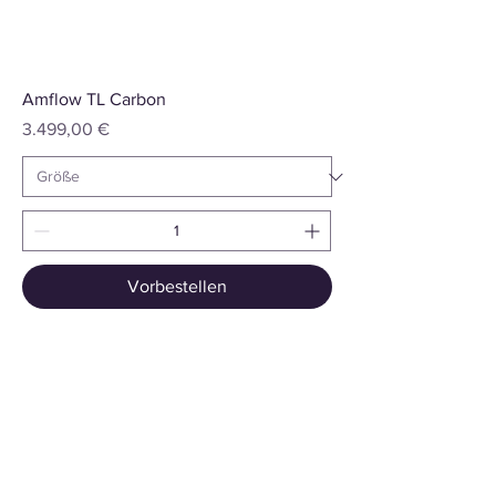
Amflow TL Carbon
Preis
3.499,00 €
Vorbestellen
Summiteer Distribution GmbH