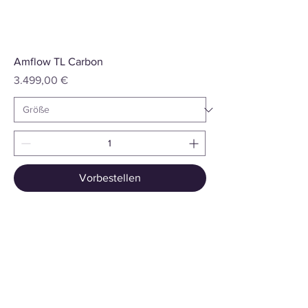
Amflow TL Carbon
Preis
3.499,00 €
Vorbestellen
Summiteer Distribution GmbH